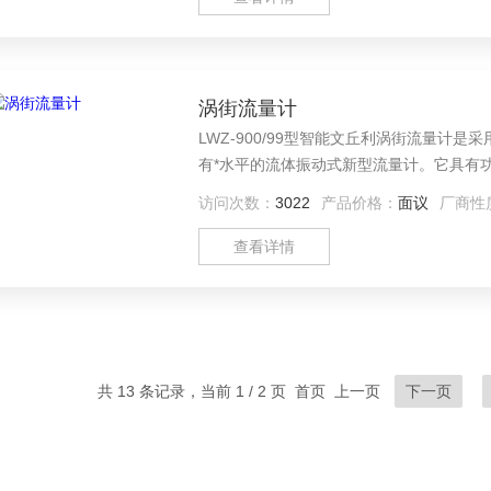
涡街流量计
LWZ-900/99型智能文丘利涡街流量计是
有*水平的流体振动式新型流量计。它具有
扰动性能强、操作简单等优点，主要应用于
访问次数：
3022
产品价格：
面议
厂商性
标况体积流量的计量。
查看详情
共 13 条记录，当前 1 / 2 页 首页 上一页
下一页