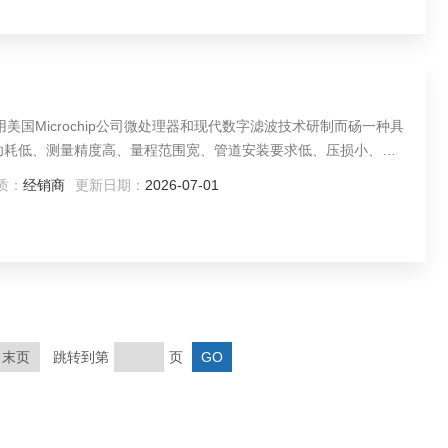
采用美国Microchip公司微处理器和现代数字滤波技术研制而砀一种具
功耗低、测量精度高、量程范围宽、管道安装要求低、压损小、抗
工业管道中天然气、煤气、氨气、压缩空气等多种气体工况体积和
质：
经销商
更新日期：
2026-07-01
末页
跳转到第
页