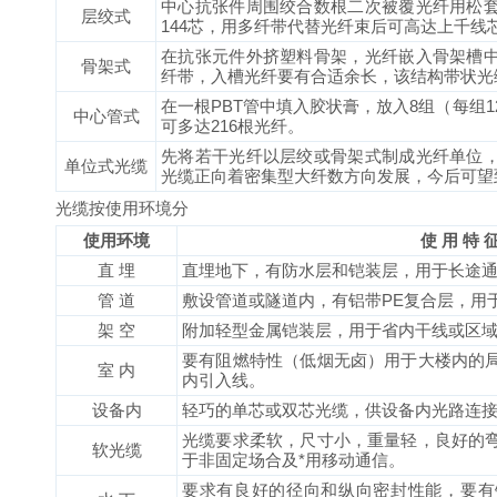
中心抗张件周围绞合数根二次被覆光纤用松
层绞式
144芯，用多纤带代替光纤束后可高达上千线
在抗张元件外挤塑料骨架，光纤嵌入骨架槽
骨架式
纤带，入槽光纤要有合适余长，该结构带状光
在一根PBT管中填入胶状膏，放入8组（每组1
中心管式
可多达216根光纤。
先将若干光纤以层绞或骨架式制成光纤单位
单位式光缆
光缆正向着密集型大纤数方向发展，今后可望到
光缆按使用环境分
使用环境
使 用 特 
直 埋
直埋地下，有防水层和铠装层，用于长途
管 道
敷设管道或隧道内，有铝带PE复合层，用
架 空
附加轻型金属铠装层，用于省内干线或区
要有阻燃特性（低烟无卤）用于大楼内的
室 内
内引入线。
设备内
轻巧的单芯或双芯光缆，供设备内光路连
光缆要求柔软，尺寸小，重量轻，良好的
软光缆
于非固定场合及*用移动通信。
要求有良好的径向和纵向密封性能，要有