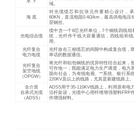
水 下
域。
对光缆缆芯和抗张元件要精心设计，承受
海 底
80KN，直流电阻0.4Ω/km，最高供电电
层钢丝。
缆中含一个8芯光纤单位，7个铜线四线组
光电综合缆
统，光纤作干线大容量通信，四线组和线
用。
光纤复合
光纤放在三相缆芯的间隙中构成复合缆，
电力电缆
串话的数据通信。
将光纤和铝包钢线的优异特性结合起来，
光纤复合
可作地一；既能满足电力生产调度，电力
架空地线
面向社会，为有线电视、**系统、银行系
（OPGW）
220KV及以上的线路，尤其是新建线路上。
全介质
ADSS用于35-110KV线路上，利用原
自承式光缆
沿杆架设，光缆中心用纤维增强塑料FRP
（ADSS）
作增强材料。