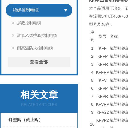
KFVP22氟塑料钢
本产品适用于冶金、
绝缘控制电缆
交流额定电压450/
屏蔽控制电缆
型号及名称：
序
聚氯乙烯护套控制电缆
型号
名称
号
耐高温防火控制电缆
1
KFF
氟塑料绝
2
KFFP
氟塑料绝
查看全部
3
KFFR
氟塑料绝
4
KFFRP
氟塑料绝
5
KFV
氟塑料绝
6
KFVP
氟塑料绝
相关文章
7
KFVR
氟塑料绝
8
KFVRP
氟塑料绝
RELATED ARTICLES
9
KFV22
氟塑料绝
针型阀（截止阀）
KFVP2
氟塑料绝
10