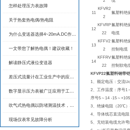
2
缆
怎样处理压力表故障
KFVR2
11
氟塑料绝
2
关于热套热电偶/热电阻
KFVRP
氟塑料绝
12
22
电缆
为什么变送器选择4~20mA.DC作传送信号？
KFFV2
氟塑料绝
13
一文带您了解热电偶！建议收藏！
2
控制电缆
KFFRV
氟塑料绝
14
解读静压式液位变送器
22
控制软电
KFVP22氟塑料钢
差压式流量计在工业生产中的应用与价值
1、额定电压：交流Uo/U
2、工作温度：序号1～4
数字显示压力表被广泛应用于工业领域中
序号5～14 -15～+10
吹气式热电偶以防堵测温技术，助力企业提升高温生产过程的温度管控精度
3、绝缘电阻（20℃）
4、导体线芯直流电阻（
现场仪表常见故障分析
5、无铠装电缆允许弯