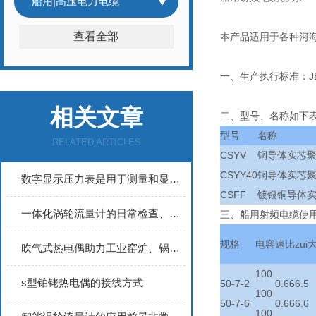
船用|高压电力电缆
查看全部
本产品适用于各种河
一、生产执行标准：JB/T8
相关文章
二、型号、名称如下
型号
名称
RELATED ARTICLES
CSYV
铜导体实芯
CSYY40
铜导体实芯
数字显示压力表是用于测量和显示介质压力的仪器
CSFF
镀银铜导体
一体化涡轮流量计的日常检查、定期保养、轴承维护与性能衰退预防
三、船用射频电缆使
规格
电容
速比
zu
吹气式热电偶助力工业窑炉、锅炉等高温场景稳定监测温度
100
s型铂铑热电偶的接线方式
50-7-2
0.66
6.5
100
50-7-6
0.66
6.6
100