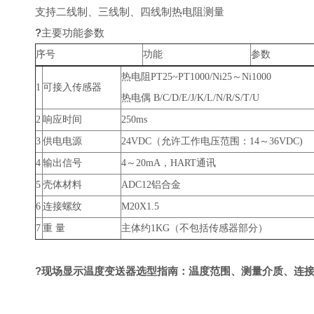
支持二线制、三线制、四线制热电阻测量
?
主要功能参数
序号
功能
参数
热电阻PT25~PT1000/Ni25～Ni1000
1
可接入传感器
热电偶 B/C/D/E/J/K/L/N/R/S/T/U
2
响应时间
250ms
3
供电电源
24VDC（允许工作电压范围：14～36VDC)
4
输出信号
4～20mA，HART通讯
5
壳体材料
ADC12铝合金
6
连接螺纹
M20X1.5
7
重 量
主体约1KG（不包括传感器部分）
?现场显示温度变送器
选型指南：温度范围、测量介质、连