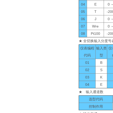
04
E
0 
05
T
-20
06
J
0 
07
Wre
0 
08
Pt100
-20
★ 全切换输入分度号
仪表编程
输入类
仪
代码
型
01
B
02
S
03
K
04
E
★ 输入通道数
选型代码
控制作用