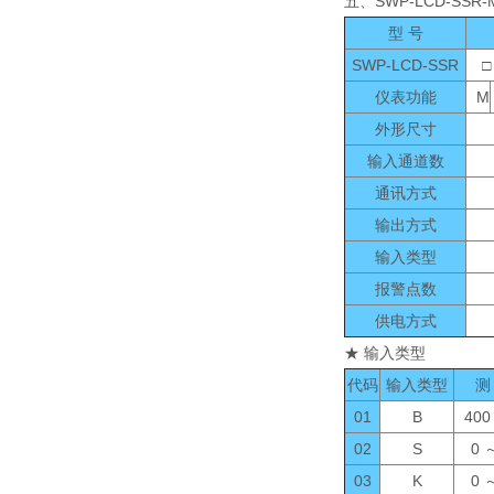
五、SWP-LCD-SSR
型 号
SWP-LCD-SSR
□ □
仪表功能
M
外形尺寸
输入通道数
通讯方式
输出方式
输入类型
报警点数
供电方式
★ 输入类型
代码
输入类型
测
01
B
400
02
S
0 
03
K
0 