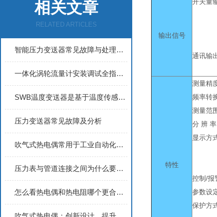
开关量
相关文章
RELATED ARTICLES
输出信号
智能压力变送器常见故障与处理办法
通讯输
一体化涡轮流量计安装调试全指南：从管道布置到参数设置的完整操作规范
测量精
SWB温度变送器是基于温度传感器原理设计的
频率转
测量范
压力变送器常见故障及分析
分 辨 率
显示方
吹气式热电偶常用于工业自动化控制系统中
特性
压力表与管道连接之间为什么要弯一个圈?
控制/报
怎么看热电偶和热电阻哪个更合适？
参数设
保护方
吹气式热电偶：创新设计，提升测温效率