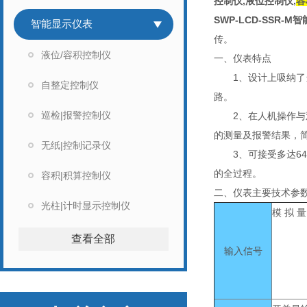
控制仪,液位控制仪,
容
SWP-LCD-SSR-M
智能显示仪表
传。
液位/容积控制仪
一、仪表特点
1、设计上吸纳了当
自整定控制仪
路。
巡检|报警控制仪
2、在人机操作与观
的测量及报警结果，简
无纸|控制记录仪
3、可接受多达64
的全过程。
容积|积算控制仪
二、仪表主要技术参
光柱|计时显示控制仪
模 拟 量
查看全部
输入信号