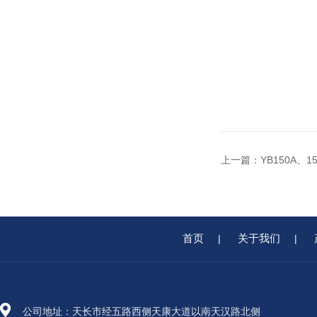
上一篇：
YB150A、
首页
关于我们
|
|
公司地址：天长市经五路西侧天康大道以南天汉路北侧