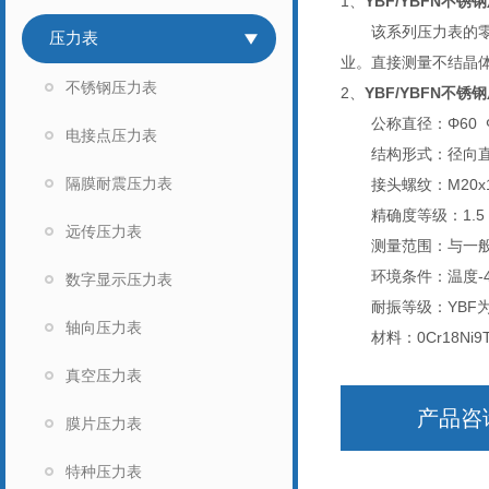
1、
YBF/YBFN不锈
该系列压力表的零件
压力表
业。直接测量不结晶
不锈钢压力表
2、
YBF/YBFN不锈
公称直径：Φ60 Φ1
电接点压力表
结构形式：径向
隔膜耐震压力表
接头螺纹：M20x1
精确度等级：1.5 2
远传压力表
测量范围：与一般
环境条件：温度-40-
数字显示压力表
耐振等级：YBF为V
轴向压力表
材料：0Cr18Ni9Ti
真空压力表
产品咨
膜片压力表
特种压力表