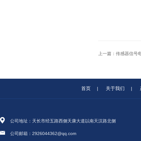
上一篇：
传感器信号
首页
关于我们
|
|
公司地址：天长市经五路西侧天康大道以南天汉路北侧
公司邮箱：2926044362@qq.com