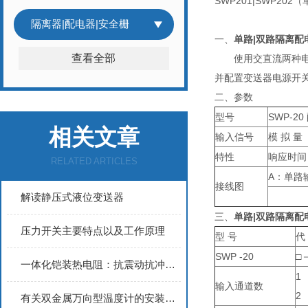
SWP201|SWP20
隔离器|配电器|安全栅
一、
单路|双路隔离配
查看全部
使用交直流两种电源，
并配置变送器电源开
二、参数
型号
SWP-2
相关文章
输入信号
模 拟 量
特性
响应时间
RELATED ARTICLES
A：单路
接线图
解读静压式液位变送器
三、
单路|双路隔离配
压力开关主要特点以及工作原理
型 号
代
SWP -20
□－
一体化铠装热电阻：抗震动抗冲击，适配泵体、压缩机设备测温
1
输入通道数
2
有关双金属万向型温度计的安装与维护