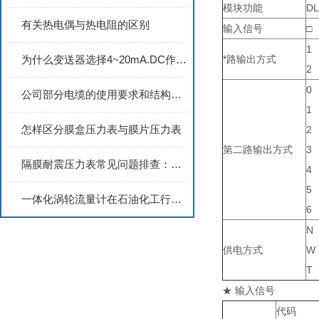
模块功能
DL
有关热电偶与热电阻的区别
输入信号
□
1
为什么变送器选择4~20mA.DC作传送信号？
*路输出方式
2
0
公司部分电缆的使用要求和结构特点2
1
怎样区分膜盒压力表与膜片压力表
2
第二路输出方式
3
隔膜耐震压力表常见问题排查：指针跳动、示值超差与膜片泄漏的解决方法
4
5
一体化涡轮流量计在石油化工行业的应用实践
6
N
供电方式
W
T
★ 输入信号
代码