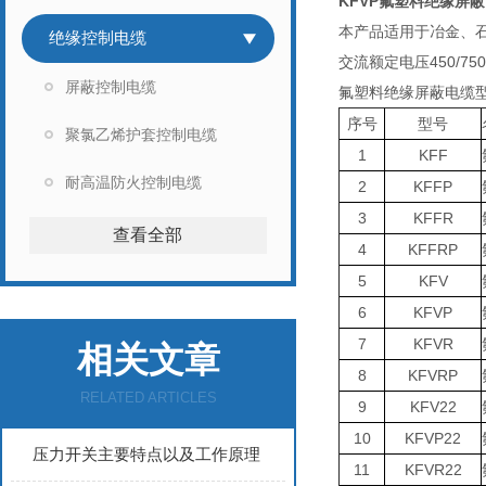
KFVP氟塑料绝缘屏
本产品适用于冶金、
绝缘控制电缆
交流额定电压450/
屏蔽控制电缆
氟塑料绝缘屏蔽电缆
序号
型号
聚氯乙烯护套控制电缆
1
KFF
耐高温防火控制电缆
2
KFFP
3
KFFR
查看全部
4
KFFRP
5
KFV
6
KFVP
7
KFVR
相关文章
8
KFVRP
RELATED ARTICLES
9
KFV22
10
KFVP22
压力开关主要特点以及工作原理
11
KFVR22