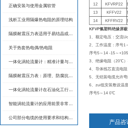
12
KFVRP22
正确安装与使用金属软管
13
KFFV22
浅析工业用隔爆热电阻的原理结构
14
KFFRV22
KFVP氟塑料绝缘屏
隔膜耐震压力表适用于易结晶或含有颗粒物质的场合
1、额定电压：交流Uo/U
2、工作温度：序号1～4
关于热套热电偶/热电阻
序号5～14 -15～+10
3、绝缘电阻（20℃）
一体化涡轮流量计：精准计量与高效应用的理想选择
4、导体线芯直流电阻（
隔膜耐震压力表：原理、防腐抗振优势与工业压力监测核心价值解析
5、无铠装电缆允许弯
6、zui低安装敷设温度
一体化涡轮流量计在石油化工行业的典型应用场景分析
序号5～14 0℃
智能涡轮流量计的应用前景非常广阔
公司部分电缆的使用要求和结构特点2
产品咨