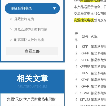
KFV
高温控制电缆
概述
本产品适用于冶金、
绝缘控制电缆
交流额定电压450/
屏蔽控制电缆
高温控制电缆
型号及
聚氯乙烯护套控制电缆
序
型号
名称
耐高温防火控制电缆
号
1
KFF
氟塑料绝
查看全部
2
KFFP
氟塑料绝
3
KFFR
氟塑料绝
4
KFFRP
氟塑料绝
5
KFV
氟塑料绝
相关文章
6
KFVP
氟塑料绝
7
KFVR
氟塑料绝
RELATED ARTICLES
8
KFVRP
氟塑料绝
集团“天仪”牌产品耐磨热电偶耐磨套管材质特点
9
KFV22
氟塑料绝