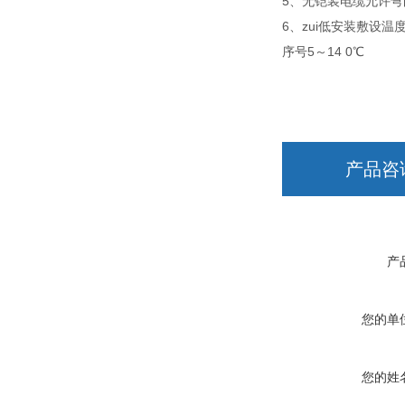
5、无铠装电缆允许弯
6、zui低安装敷设温度
序号5～14 0℃
产品咨
产
您的单
您的姓