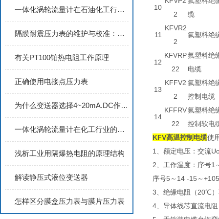
KFVP2
氟塑料绝
10
一体化涡轮流量计在石油化工行业的应用实践
2
缆
KFVR2
隔膜耐震压力表的维护与校准：延长使用寿命并保障测量精度的实用指南
11
氟塑料绝
2
KFVRP
氟塑料绝
有关PT100铂热电阻工作原理
12
22
电缆
正确使用电接点压力表
KFFV2
氟塑料绝
13
2
控制电缆
为什么变送器选择4~20mA.DC作传送信号？
KFFRV
氟塑料绝
14
22
控制软电
一体化涡轮流量计在化工行业的具体应用
KFV高温控制电缆
使
1、额定电压：交流Uo/U
浅析工业用隔爆热电阻的原理结构
2、工作温度：序号1～4
解读静压式液位变送器
序号5～14 -15～+10
3、绝缘电阻（20℃）
怎样区分膜盒压力表与膜片压力表
4、导体线芯直流电阻（