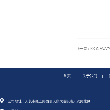
上一篇：
KX-G-VV
首页
关于我们
|
|
公司地址：天长市经五路西侧天康大道以南天汉路北侧