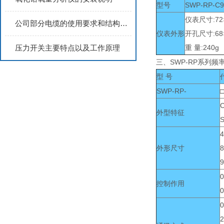
型号
SWP-RP-C
仪表尺寸:72×
公司部分电缆的使用要求和结构特点2
仪表外形
开孔尺寸:68
压力开关主要特点以及工作原理
重 量:240g
三、SWP-RP系列频
型 号
SWP-RP-
□
外型特征
4
外形尺寸
8
9
0
控制作用
0
0
2