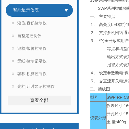
SWP系列智能频率/
SWP系列智能频率/
智能显示仪表
一、 主要特点
液位/容积控制仪
１、 高亮度LED数
２、 支持多机网络通
自整定控制仪
３、 *的全开放式用
巡检|报警控制仪
.零点和增益的
.输出方式设
无纸|控制记录仪
.报警方式设
４、 设定参数断电*
容积|积算控制仪
５、 交直流开关电源
光柱|计时显示控制仪
二、接线图
型号
SWP-RP-C
查看全部
仪表尺寸:160
开孔尺寸:15
仪表外形
重 量:400g