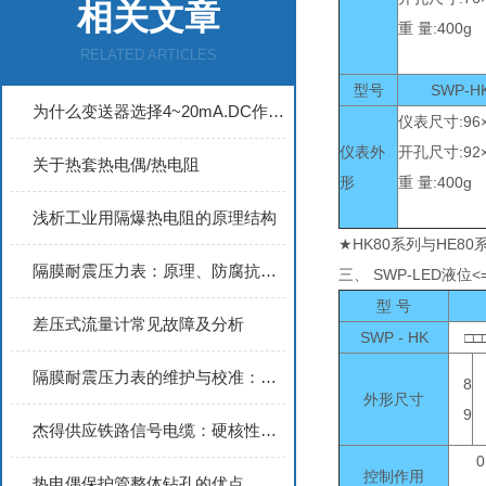
相关文章
重 量:400g
RELATED ARTICLES
型号
SWP-H
为什么变送器选择4~20mA.DC作传送信号？
仪表尺寸:96×
仪表外
开孔尺寸:92
关于热套热电偶/热电阻
形
重 量:400g
浅析工业用隔爆热电阻的原理结构
★HK80系列与HE8
隔膜耐震压力表：原理、防腐抗振优势与工业压力监测核心价值解析
三、 SWP-LED液位<
型 号
差压式流量计常见故障及分析
SWP - HK
□□□-
隔膜耐震压力表的维护与校准：延长使用寿命并保障测量精度的实用指南
8
外形尺寸
9
杰得供应铁路信号电缆：硬核性能铸就轨道通信可靠保障
0
控制作用
热电偶保护管整体钻孔的优点