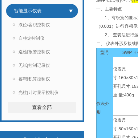
SWP-LED液位<=>
容
一、主要特点
智能显示仪表
1、有极宽的显示测量
液位/容积控制仪
（0.001）进行容积
2、 查表法进行运
自整定控制仪
二、 仪表外形及接
巡检|报警控制仪
型号
SWP-H
无纸|控制记录仪
仪表尺
寸:160×80×
容积|积算控制仪
开孔尺寸:15
光柱|计时显示控制仪
重 量:400g
仪表外
查看全部
形
仪表尺
寸:80×160×
开孔尺寸:76