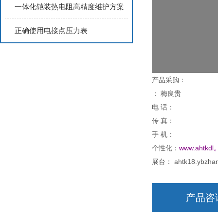
一体化铠装热电阻高精度维护方案
正确使用电接点压力表
产品采购：
： 梅良贵
电 话：
传 真：
手 机：
个性化：
www.ahtk
展台： ahtk18.ybzhan
产品咨